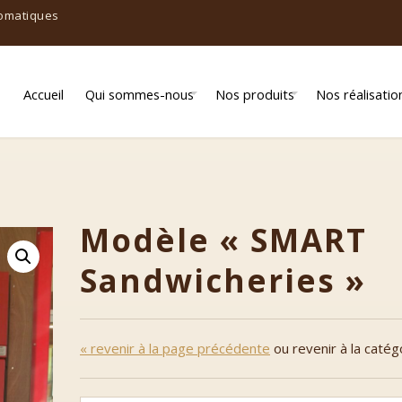
tomatiques
Accueil
Qui sommes-nous
Nos produits
Nos réalisatio
Qui sommes-nous ?
Alimentation
Notre proposition
Boulangerie/Pâtisserie
Modèle « SMART
Chocolatiers
Sandwicheries »
Frais / traiteurs
Fruits & Légumes
« revenir à la page précédente
ou revenir à la catég
Librairie / Bibliothèque