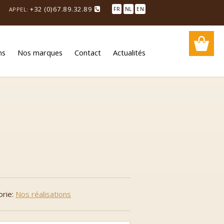
+32 (0)67.89.32.89
APPEL:
FR
NL
EN
ns
Nos marques
Contact
Actualités
orie:
Nos réalisations