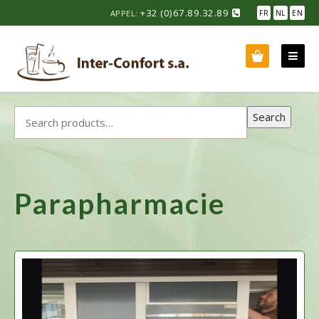
Skip
+32 (0)67.89.32.89
APPEL:
FR
NL
EN
to
content
Search for:
Search
Parapharmacie