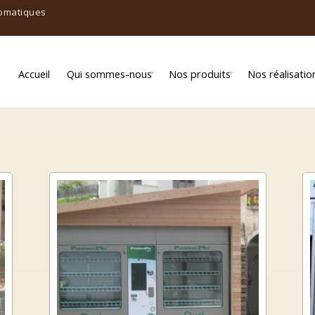
tomatiques
Accueil
Qui sommes-nous
Nos produits
Nos réalisatio
Qui sommes-nous ?
Alimentation
Notre proposition
Boulangerie/Pâtisserie
Chocolatiers
Frais / traiteurs
Fruits & Légumes
Librairie / Bibliothèque