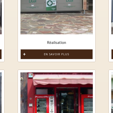
Multi-produits
Parapharmacie
Parapharmacie sportive
Produits laitiers
Réalisation
Surgelés
EN SAVOIR PLUS
Systèmes de paiements