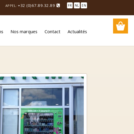
+32 (0)67.89.32.89
APPEL:
FR
NL
EN
ns
Nos marques
Contact
Actualités