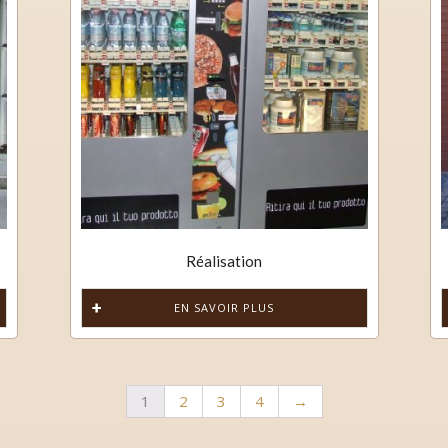
Réalisation
EN SAVOIR PLUS
1
2
3
4
→