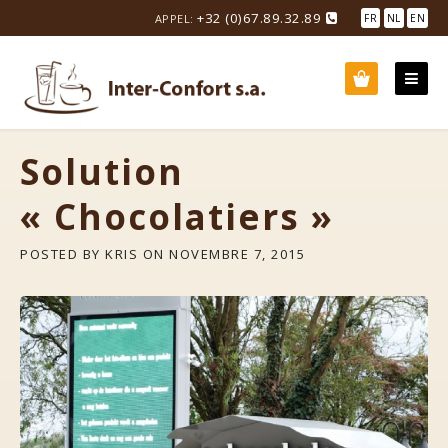
Skip
+32 (0)67.89.32.89
APPEL:
FR
NL
EN
to
content
Solution
« Chocolatiers »
POSTED BY
KRIS
ON
NOVEMBRE 7, 2015