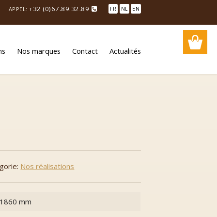
+32 (0)67.89.32.89
APPEL:
FR
NL
EN
ns
Nos marques
Contact
Actualités
égorie:
Nos réalisations
 1860 mm