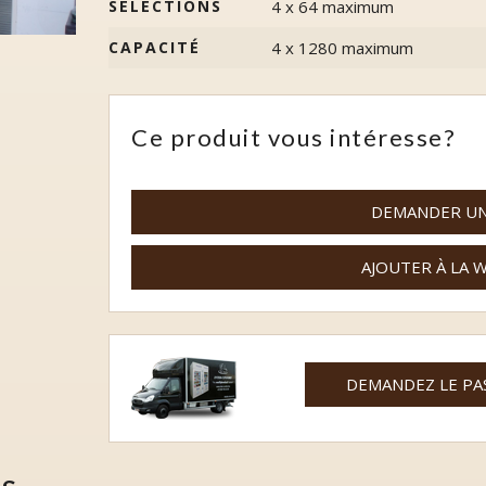
SÉLECTIONS
4 x 64 maximum
Multi-produits
CAPACITÉ
4 x 1280 maximum
Parapharmacie
Parapharmacie sportive
Ce produit vous intéresse?
Produits laitiers
DEMANDER UN
Surgelés
Systèmes de paiements
AJOUTER À LA 
DEMANDEZ LE PA