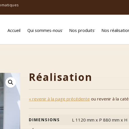
tomatiques
Accueil
Qui sommes-nous
Nos produits
Nos réalisatio
Qui sommes-nous ?
Alimentation
Notre proposition
Boulangerie/Pâtisserie
Réalisation
Chocolatiers
Frais / traiteurs
« revenir à la page précédente
ou revenir à la cat
Fruits & Légumes
Librairie / Bibliothèque
DIMENSIONS
L 1120 mm x P 880 mm x H